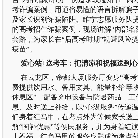
考诈骗案例，用通俗易懂的语言拆解骗
及家长识别诈骗陷阱。睢宁志愿服务队
的高考招生诈骗案例，现场讲解“内部名额
套路，为家长在“后高考时期”规避风险
疫苗”。
爱心站+送考车：把清凉和祝福送到
在云龙区，帝都大厦服务厅变身“高考
费提供饮用水、备用文具、能量补给等物
休息区”，配备充电设备与防暑药品，工
息、及时送上补给，以“心级服务”传递
们身着红马甲，在考点外为等候家长送
解“国补优惠”等便民服务，并为身着红
上祝福，红色马甲的服务身影成为考点