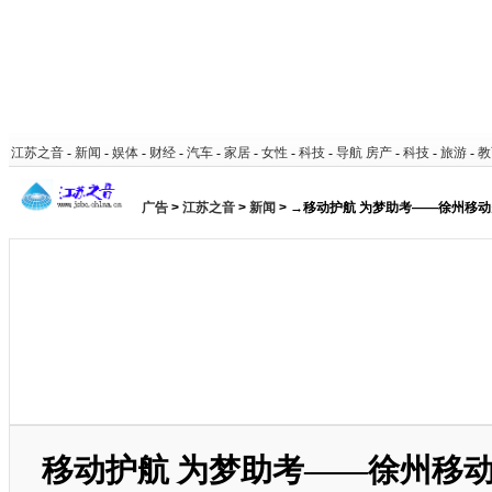
江苏之音
-
新闻
-
娱体
-
财经
-
汽车
-
家居
-
女性
-
科技
-
导航
房产
-
科技
-
旅游
-
教
广告
>
江苏之音
>
新闻
> →移动护航 为梦助考——徐州移
移动护航 为梦助考——徐州移