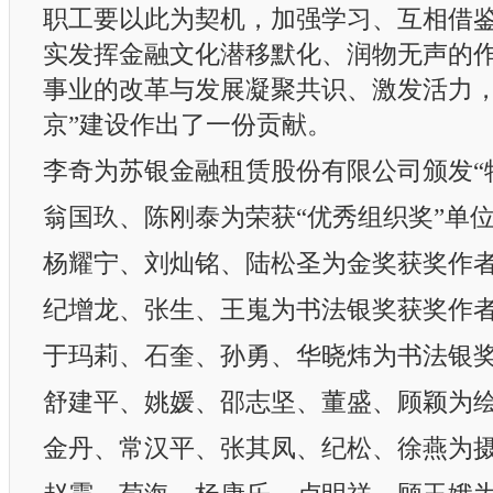
职工要以此为契机，加强学习、互相借
实发挥金融文化潜移默化、润物无声的
事业的改革与发展凝聚共识、激发活力，
京”建设作出了一份贡献。
李奇为苏银金融租赁股份有限公司颁发“
翁国玖、陈刚泰为荣获“优秀组织奖”单
杨耀宁、刘灿铭、陆松圣为金奖获奖作
纪增龙、张生、王嵬为书法银奖获奖作
于玛莉、石奎、孙勇、华晓炜为书法银
舒建平、姚媛、邵志坚、董盛、顾颖为
金丹、常汉平、张其凤、纪松、徐燕为