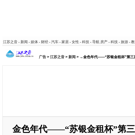
江苏之音
-
新闻
-
娱体
-
财经
-
汽车
-
家居
-
女性
-
科技
-
导航
房产
-
科技
-
旅游
-
教
广告
>
江苏之音
>
新闻
> →金色年代——“苏银金租杯”第
金色年代——“苏银金租杯”第