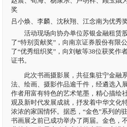
赵震、荀海、杨康乐、卢明祥、顾玉娥
奖
吕小焕、李麟、沈秋翔、江念南为优秀
活动现场向协办单位苏银金融租赁股
了“特别贡献奖”，向南京证券股份有限
了“优秀组织奖”，向刘敏等38位获奖作
证书。
此次书画摄影展，共征集驻宁金融系
法、绘画、摄影作品逾千件，经遴选入展
作者用富有特色的艺术笔墨，精心描绘
观及新时代发展成就，抒发着中华文化
浓浓的家国情怀。据悉，“金色”系列的
书画展之前已成功举办了两届。金色，