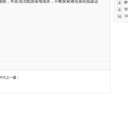
规模，丰富清洁能源落地场景，不断探索通信基站低碳运
醉
智
5
时代
上一篇：