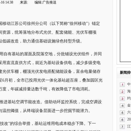
16 14:38
来源:
编辑:广告推送
国移动江苏公司徐州分公司（以下简称“徐州移动”）锚定
间资源，统筹落地分布式光伏、配套储能、光伏车棚项
站低碳改造，助力通信基础设施绿色转型升级。
用自有基站的屋面及院落空地，分批铺设光伏组件，并同
采用直流直供方式，就近为基站设备供电，减少多级变电
建光伏车棚，棚顶光伏发电搭配储能设备，富余电量储存
新闻排
至6月初，全市已投用光伏一体化基站超百座，叠加园区光
中
万度，年碳减排量达数千吨，有效降低了市电消耗。
海
约
推进基站空调节能改造。借助动环监控系统，完成空调设
金
与温控阈值，从终端设备层面进一步挖掘节能潜力。
六
2
能技改”的综合举措，基站运维用电成本稳步下降。下一
江