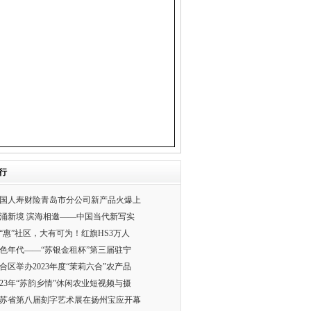
行
国人寿财险青岛市分公司新产品火爆上
涌新境 滨海相邀——中国当代新写实
“惠”社区，大有可为！红旗HS3万人
色年代——“苏银金租杯”第三届驻宁
合区举办2023年度“茉莉六合”农产品
023年“苏韵乡情”休闲农业短视频与摄
苏省第八届刻字艺术展在扬州宝应开幕