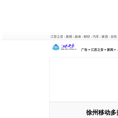
江苏之音
-
新闻
-
娱体
-
财经
-
汽车
-
家居
-
女性
广告
>
江苏之音
>
新闻
>
徐州移动多