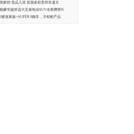
美黔韵 贵品入浙 首届多彩贵州非遗文
能豪华超舒适大五座电动SUV全新腾势N
83硬派家族+SUPER 9跑车，方程豹产品