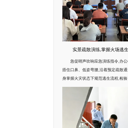
实景疏散演练,掌握火场逃
急促哨声吹响应急演练指令,办
捂住口鼻、低姿弯腰,沿着预定疏散
身掌握火灾状态下规范逃生流程,检