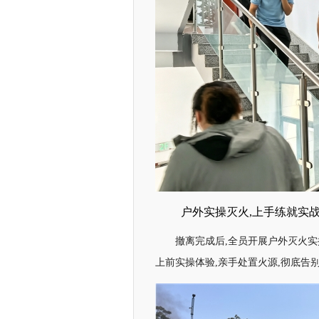
户外实操灭火,上手练就实
撤离完成后,全员开展户外灭火
上前实操体验,亲手处置火源,彻底告