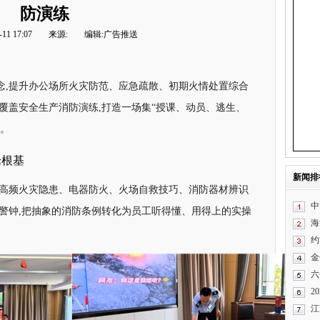
防演练
11 17:07
来源:
编辑:广告推送
念,提升办公场所火灾防范、应急疏散、初期火情处置综合
覆盖安全生产消防演练,打造一场集“授课、动员、逃生、
训。
论根基
新闻排
景高频火灾隐患、电器防火、火场自救技巧、消防器材辨识
中
全警钟,把抽象的消防条例转化为员工听得懂、用得上的实操
海
约
金
六
2
江