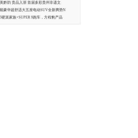
美黔韵 贵品入浙 首届多彩贵州非遗文
能豪华超舒适大五座电动SUV全新腾势N
83硬派家族+SUPER 9跑车，方程豹产品