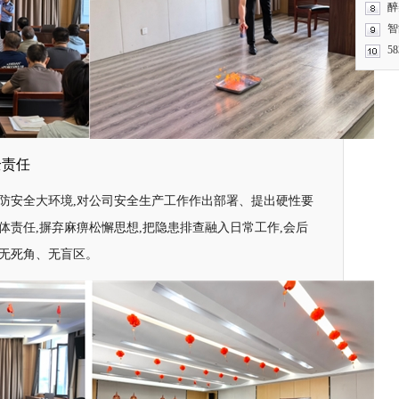
醉
智
5
全责任
消防安全大环境,对公司安全生产工作作出部署、提出硬性要
体责任,摒弃麻痹松懈思想,把隐患排查融入日常工作,会后
理无死角、无盲区。