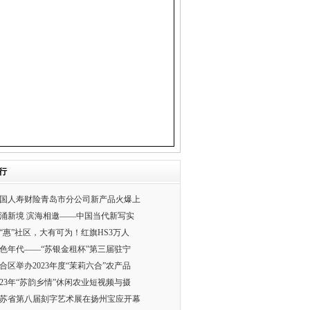
行
国人寿财险青岛市分公司新产品火爆上
涌新境 滨海相邀——中国当代新写实
“惠”社区，大有可为！红旗HS3万人
色年代——“苏银金租杯”第三届驻宁
合区举办2023年度“茉莉六合”农产品
023年“苏韵乡情”休闲农业短视频与摄
苏省第八届刻字艺术展在扬州宝应开幕