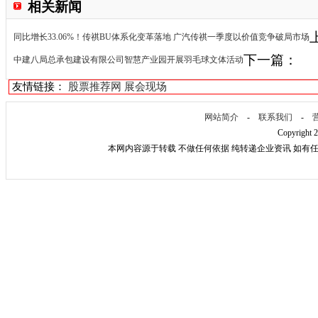
相关新闻
同比增长33.06%！传祺BU体系化变革落地 广汽传祺一季度以价值竞争破局市场
下一篇：
中建八局总承包建设有限公司智慧产业园开展羽毛球文体活动
友情链接：
股票推荐网
展会现场
网站简介
-
联系我们
-
Copyright 
本网内容源于转载 不做任何依据 纯转递企业资讯 如有