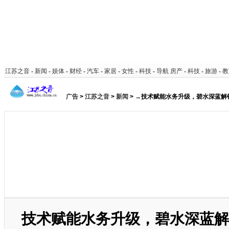
江苏之音
-
新闻
-
娱体
-
财经
-
汽车
-
家居
-
女性
-
科技
-
导航
房产
-
科技
-
旅游
-
教
广告
>
江苏之音
>
新闻
> →技术赋能水务升级，碧水深蓝解
技术赋能水务升级，碧水深蓝解