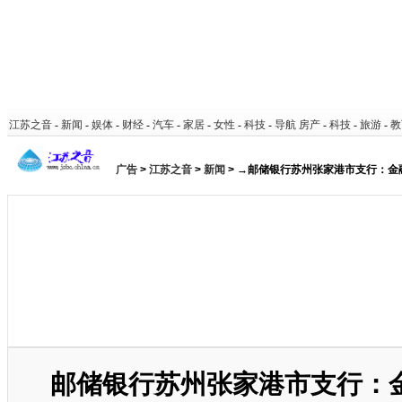
江苏之音
-
新闻
-
娱体
-
财经
-
汽车
-
家居
-
女性
-
科技
-
导航
房产
-
科技
-
旅游
-
教
广告
>
江苏之音
>
新闻
> →邮储银行苏州张家港市支行：金
邮储银行苏州张家港市支行：