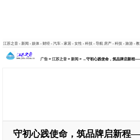
江苏之音
-
新闻
-
娱体
-
财经
-
汽车
-
家居
-
女性
-
科技
-
导航
房产
-
科技
-
旅游
-
教
广告
>
江苏之音
>
新闻
> →守初心践使命，筑品牌启新程
守初心践使命，筑品牌启新程—